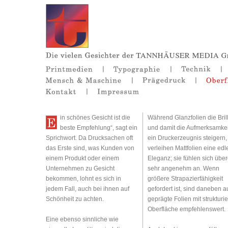
in schönes Gesicht ist die
Während Glanzfolien die Bril
beste Empfehlung“, sagt ein
und damit die Aufmerksamkeit
Sprichwort. Da Drucksachen oft
ein Druckerzeugnis steigern,
das Erste sind, was Kunden von
verleihen Mattfolien eine edl
einem Produkt oder einem
Eleganz; sie fühlen sich übe
Unternehmen zu Gesicht
sehr angenehm an. Wenn
bekommen, lohnt es sich in
größere Strapazierfähigkeit
jedem Fall, auch bei ihnen auf
gefordert ist, sind daneben 
Schönheit zu achten.
geprägte Folien mit strukturie
Oberfläche empfehlenswert.
Eine ebenso sinnliche wie